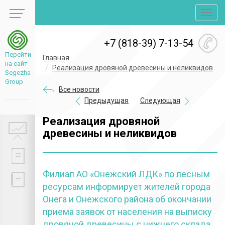
Toggl
navig
+7 (818-39) 7-13-54
Перейти
Главная
на сайт
Реализация дровяной древесины и неликвидов
Segezha
Group
Все новости
Предыдущая
Следующая
Реализация дровяной
древесины и неликвидов
Филиал АО «Онежский ЛДК» по лесным
ресурсам информирует жителей города
Онега и Онежского района об окончании
приема заявок от населения на выписку
дровяной древесины с нижнего склада