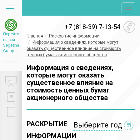
Toggl
navig
+7 (818-39) 7-13-54
Перейти
Главная
Раскрытие информации
на сайт
Информация о сведениях, которые могут
Segezha
оказать существенное влияние на стоимость
Group
ценных бумаг акционерного общества
Информация о сведениях,
которые могут оказать
существенное влияние на
стоимость ценных бумаг
акционерного общества
РАСКРЫТИЕ
Выберите год
ИНФОРМАЦИИ